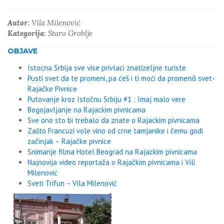
Autor
: Vila Milenović
Kategorija
: Staro Groblje
OBJAVE
Istocna Srbija sve vise privlaci znatizeljne turiste
Pusti svet da te promeni, pa ćeš i ti moći da promeniš svet-
Rajačke Pivnice
Putovanje kroz Istočnu Srbiju #1 : Imaj malo vere
Bogojavljanje na Rajackim pivnicama
Sve ono sto bi trebalo da znate o Rajackim pivnicama
Zašto Francuzi vole vino od crne tamjanike i čemu godi
začinjak – Rajačke pivnice
Snimanje filma Hotel Beograd na Rajackim pivnicama
Najnovija video reportaža o Rajačkim pivnicama i Vili
Milenović
Sveti Trifun – Vila Milenović