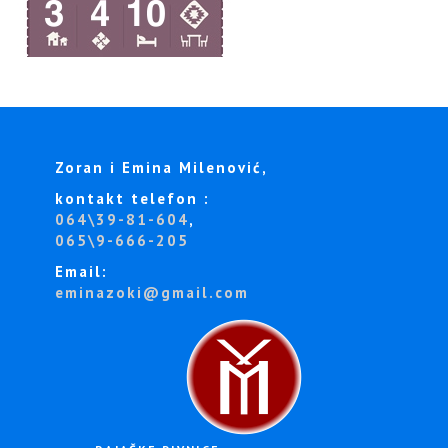
Zoran i Emina Milenović,
kontakt telefon :
064\39-81-604
,
065\9-666-205
Email:
eminazoki@gmail.com