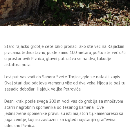
Staro rajačko groblje ćete lako pronaći, ako ste već na Rajačkim
pivicama. Jednostavno, posle samo 100 metara, pošto ste već ušli
u prostor ovih Pivnica, glavni put račva se na dva, takodje
asfaltna puta.
Levi put vas vodi do Sabora Svete Trojice, gde se nalazi i zapis.
Ovaj stari dud odoleva vremenu više od dva veka. Njega je baš tu
zasadio dobošar Hajduk Veljka Petrovića.
Desni krak, posle svega 200 m, vodi vas do groblja sa mnoštvom
starih nagrobnih spomenika od tesanog kamena. Ove
jedinstvene spomenike pravili su isti majstori t.j. kamenoresci sa
juga zemlje, koji su zaslužni i za izgled najstarijih građevina,
odnosno Pivnica.