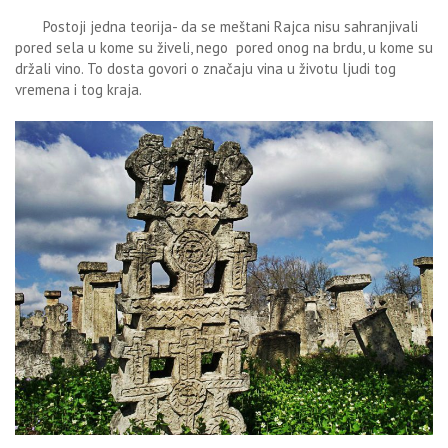
Postoji jedna teorija- da se meštani Rajca nisu sahranjivali
pored sela u kome su živeli, nego pored onog na brdu, u kome su
držali vino. To dosta govori o značaju vina u životu ljudi tog
vremena i tog kraja.